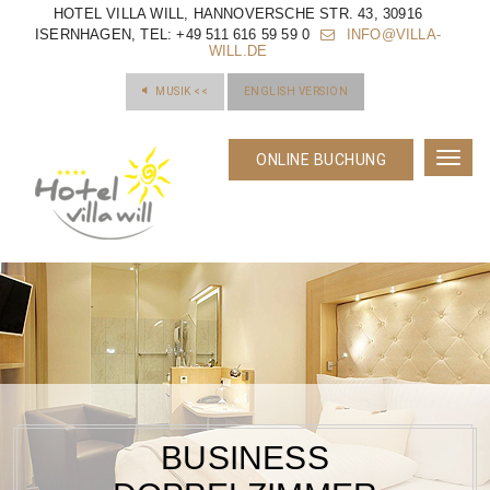
HOTEL VILLA WILL, HANNOVERSCHE STR. 43, 30916
ISERNHAGEN, TEL: +49 511 616 59 59 0
INFO@VILLA-
WILL.DE
MUSIK
<<
ENGLISH VERSION
ONLINE BUCHUNG
Toggl
navig
BUSINESS